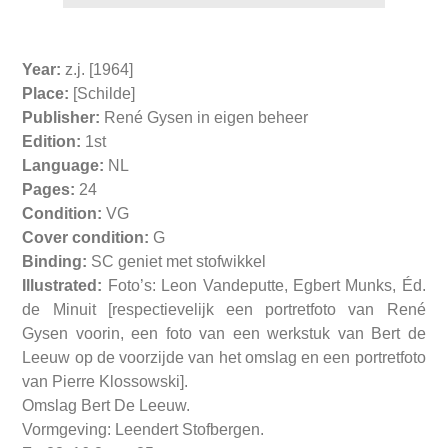
Year:
z.j. [1964]
Place:
[Schilde]
Publisher:
René Gysen in eigen beheer
Edition:
1st
Language:
NL
Pages:
24
Condition:
VG
Cover condition:
G
Binding:
SC geniet met stofwikkel
Illustrated:
Foto’s: Leon Vandeputte, Egbert Munks, Éd.
de Minuit [respectievelijk een portretfoto van René
Gysen voorin, een foto van een werkstuk van Bert de
Leeuw op de voorzijde van het omslag en een portretfoto
van Pierre Klossowski].
Omslag Bert De Leeuw.
Vormgeving: Leendert Stofbergen.