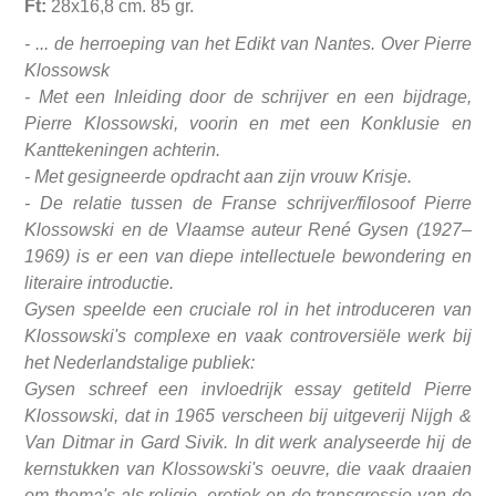
Ft:
28x16,8 cm. 85 gr.
- ... de herroeping van het Edikt van Nantes. Over Pierre
Klossowsk
- Met een Inleiding door de schrijver en een bijdrage,
Pierre Klossowski, voorin en met een Konklusie en
Kanttekeningen achterin.
- Met gesigneerde opdracht aan zijn vrouw Krisje.
- De relatie tussen de Franse schrijver/filosoof Pierre
Klossowski en de Vlaamse auteur René Gysen (1927–
1969) is er een van diepe intellectuele bewondering en
literaire introductie.
Gysen speelde een cruciale rol in het introduceren van
Klossowski's complexe en vaak controversiële werk bij
het Nederlandstalige publiek:
Gysen schreef een invloedrijk essay getiteld Pierre
Klossowski, dat in 1965 verscheen bij uitgeverij
Nijgh &
Van Ditmar in
Gard Sivik. In dit werk analyseerde hij de
kernstukken van Klossowski's oeuvre, die vaak draaien
om thema's als religie, erotiek en de transgressie van de