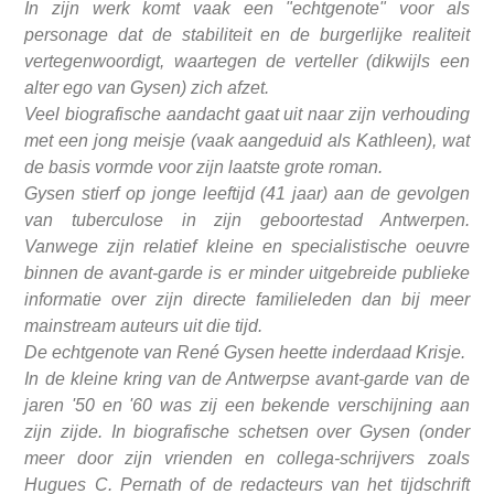
In zijn werk komt vaak een "echtgenote" voor als
personage dat de stabiliteit en de burgerlijke realiteit
vertegenwoordigt, waartegen de verteller (dikwijls een
alter ego van Gysen) zich afzet.
Veel biografische aandacht gaat uit naar zijn verhouding
met een jong meisje (vaak aangeduid als Kathleen), wat
de basis vormde voor zijn laatste grote roman.
Gysen stierf op jonge leeftijd (41 jaar) aan de gevolgen
van tuberculose in zijn geboortestad Antwerpen.
Vanwege zijn relatief kleine en specialistische oeuvre
binnen de avant-garde is er minder uitgebreide publieke
informatie over zijn directe familieleden dan bij meer
mainstream auteurs uit die tijd.
De echtgenote van René Gysen heette inderdaad Krisje.
In de kleine kring van de Antwerpse avant-garde van de
jaren '50 en '60 was zij een bekende verschijning aan
zijn zijde. In biografische schetsen over Gysen (onder
meer door zijn vrienden en collega-schrijvers zoals
Hugues C. Pernath of de redacteurs van het tijdschrift