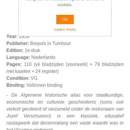
cookies.
OK
Learn more
Year:
1939
Publisher:
Brepols in Turnhout
Edition:
1e druk
Language:
Nederlands
Pages:
110 (vii bladzijden (voorwerk) + 79 bladzijden
met kaarten + 24 register)
Condition:
VG
Binding:
Vollinnen binding
-
De
Algemene historische atlas voor staatkundige,
economische en culturele geschiedenis (soms ook
verkort geciteerd of verzameld onder de reeksnaam van
Jozef Verschueren) is een klassiek, educatief
naslagwerk dat decennialang een vaste waarde was in
het Vlaamse onderwijs.